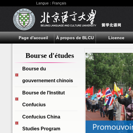
Langue：Français
Page d'accueil
À propos de BLCU
Licence
Bourse d'études
Bourse du
gouvernement chinois
Bourse de l'Institut
Confucius
Confucius China
Studies Program