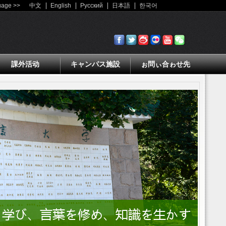
uage >>
中文
English
Русский
日本語
한국어
課外活动
キャンパス施設
ぉ問ぃ合ゎせ先