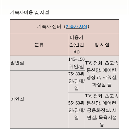
기숙사비용 및 시설
기숙사 센터
（
）
기숙사 시설
비용기
분류
준
(
런민
방 시설
비
)
145~150
일인실
TV,
전화
,
초고속
위안
/
일
통신망
,
에어컨
,
75~80
위
냉장고
,
샤워실
,
안
/
침대
/
화장실 등
일
TV,
전화
,
초고속
이인실
55~60
위
통신망
,
에어컨
,
안
/
침대
/
공용화장실
,
세
일
면실
,
목욕시설
등