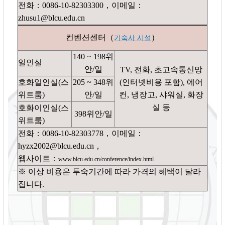
전화：
0086-10-82303300
，이메일：
zhusu1@blcu.edu.cn
컨벤션센터（
）
기숙사 시설
140 ~ 198
위
일인실
안
/
일
TV,
전화
,
초고속통신망
호화일인실
(
스
205 ~ 348
위
(
인터넷비용 포함
),
에어
위트룸
)
안
/
일
컨
,
냉장고
,
샤워실
,
화장
실 등
호화이인실
(
스
398
위안
/
일
위트룸
)
전화：
0086-10-82303778
，이메일：
hyzx2002@blcu.edu.cn
，
웹사이트：
www.blcu.edu.cn/conference/index.html
※ 이상 비용은 투숙기간에 따라 가격의 혜택이 달라
집니다
.