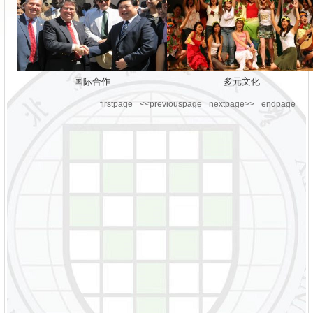
国际合作
多元文化
firstpage
<<previouspage
nextpage>>
endpage