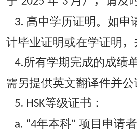
于
年
月），请及
2025
3
高中
学历证明。如申
3
.
计毕业证明或在学证明
，
所有学期完成的成绩
4.
需另提供英文翻译件并公
等级证书：
5
. HSK
年本科” 项目申请
a. “4